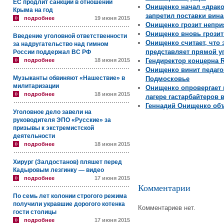
ЕС продлит санкции в отношении
Онищенко начал «драко
Крыма на год
запретил поставки вин
подробнее
19 июня 2015
Онищенко грозит непри
Онищенко вновь грози
Введение уголовной ответственности
Онищенко считает, что
за надругательство над гимном
представляет прямой у
России поддержал ВС РФ
подробнее
18 июня 2015
Гендиректор концерна 
Онищенко винит педаго
Музыканты обвиняют «Нашествие» в
Подмосковье
милитаризации
Онищенко опровергает
подробнее
18 июня 2015
лагере гастарбайтеров 
Геннадий Онищенко об
Уголовное дело завели на
руководителя ЭПО «Русские» за
призывы к экстремистской
деятельности
подробнее
18 июня 2015
Хирург (Залдостанов) пляшет перед
Кадыровым лезгинку — видео
подробнее
17 июня 2015
Комментарии
По семь лет колонии строгого режима
получили укравшие дорогого котенка
Комментариев нет.
гости столицы
подробнее
17 июня 2015