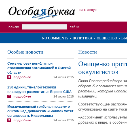
на главную
поиск:
NO COMMENTS
ПОЛИТИКА
ОБЩЕСТВО
ВЫ
Особые новости
Новости
Онищенко прот
Семь человек погибли при
столкновении автомобилей в Омской
оккультистов
области
подробнее
24 июня 2015
Глава Роспотребнадзора з
оборот биологически акти
250 единиц тяжелой техники
растений, которые исполь
планируют разместить в Европе США
шаманами.
подробнее
24 июня 2015
Соответствующее распоряж
Международный трибунал по делу о
опубликовано на сайте Рос
сбитом над Донбассом «Боинге» хотят
организовать Нидерланды
«Ассортимент используемых
подробнее
24 июня 2015
добавках к пище, в особенн