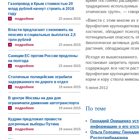
время постоянно расширяетс
Газопровод в Крым стоимостью 20
традиционно используемых 
млрд рублей начнут строить в 2016
этнических групп», — говор
году
подробнее
23 июня 2015
«Вместе с этим многие из э
брунфелзия крупноцветкова
Власти предлагают сэкономить на
хостилис, обладают психот
пенсиях и социальных выплатах 2,5
потенциальная опасность о
трлн рублей
биологически активных доб
подробнее
23 июня 2015
растения, обладающие псих
Санкции ЕС против России продлены
Исходя из вышесказанного,
на полгода
постановил запретить произ
подробнее
23 июня 2015
содержащих все части раст
брунфелзии крупноцветково
Столичные полицейские ограбили
корни и кору ствола мимозы
задержанного по дороге в отдел
подробнее
19 июня 2015
5 июня 2012
В центре Москвы на два дня
ограничили движение автотранспорта
По теме
подробнее
19 июня 2015
Кудрин предложил провести
Геннадий Онищенко уст
досрочные выборы Путина
информацию о его отст
подробнее
19 июня 2015
Ольга Голодец: Геннади
Роспотребнадзора