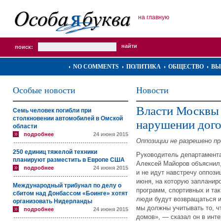
на главную
поиск:
NO COMMENTS
ПОЛИТИКА
ОБЩЕСТВО
ВЫ
Особые новости
Новости
Власти Москвы 
Семь человек погибли при
столкновении автомобилей в Омской
нарушении дог
области
подробнее
24 июня 2015
Оппозиции не разрешено п
250 единиц тяжелой техники
Руководитель департамента
планируют разместить в Европе США
Алексей Майоров объяснил,
подробнее
24 июня 2015
и не идут навстречу оппози
июня, на которую запланир
Международный трибунал по делу о
программ, спортивных и так
сбитом над Донбассом «Боинге» хотят
люди будут возвращаться и
организовать Нидерланды
мы должны учитывать то, ч
подробнее
24 июня 2015
домов», — сказал он в инт