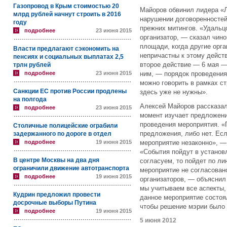
Газопровод в Крым стоимостью 20
Майоров обвинил лидера «Л
млрд рублей начнут строить в 2016
нарушении договоренностей
году
прежних митингов. «Удальц
подробнее
23 июня 2015
организатор, — сказал чин
площади, когда другие орга
Власти предлагают сэкономить на
непричастны к этому действ
пенсиях и социальных выплатах 2,5
второе действие — 6 мая —
трлн рублей
подробнее
23 июня 2015
ним, — порядок проведения
можно говорить в рамках ст
Санкции ЕС против России продлены
здесь уже не нужны».
на полгода
Алексей Майоров рассказал
подробнее
23 июня 2015
момент изучает предложени
проведения мероприятия. «
Столичные полицейские ограбили
предложения, либо нет. Есл
задержанного по дороге в отдел
подробнее
19 июня 2015
мероприятие незаконно», —
«События пойдут в установ
В центре Москвы на два дня
согласуем, то пойдет по ли
ограничили движение автотранспорта
мероприятие не согласовано
подробнее
19 июня 2015
организаторов, — объяснил
мы учитываем все аспекты,
Кудрин предложил провести
данное мероприятие состоял
досрочные выборы Путина
чтобы решение мэрии было 
подробнее
19 июня 2015
5 июня 2012