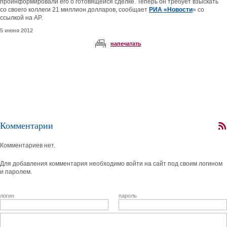
проинформировали его о готовящейся сделке. Теперь он требует взыскать
со своего коллеги 21 миллион долларов, сообщает
РИА «Новости
» со
ссылкой на AP.
5 июня 2012
напечатать
Комментарии
Комментариев нет.
Для добавления комментария необходимо войти на сайт под своим логином
и паролем.
логин
пароль