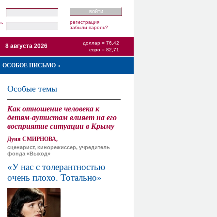
регистрация
ль
забыли пароль?
доллар = 76,42
8 августа 2026
евро = 82,71
ОСОБОЕ ПИСЬМО
Особые темы
Как отношение человека к
детям-аутистам влияет на его
восприятие ситуации в Крыму
Дуня СМИРНОВА,
сценарист, кинорежиссер, учредитель
фонда «Выход»
«У нас с толерантностью
очень плохо. Тотально»