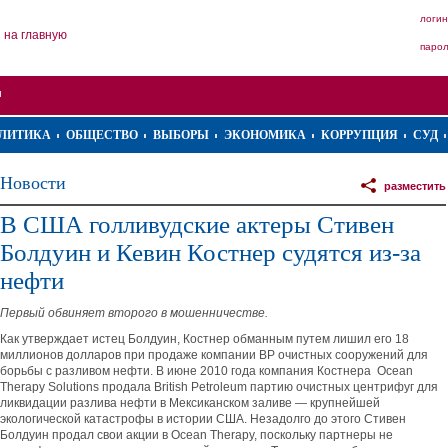
логин
на главную
паро
ЛИТИКА
ОБЩЕСТВО
ВЫБОРЫ
ЭКОНОМИКА
КОРРУПЦИЯ
СУД
Новости
разместить
В США голливудские актеры Стивен
Болдуин и Кевин Костнер судятся из-за
нефти
Первый обвиняет второго в мошенничестве.
Как утверждает истец Болдуин, Костнер обманным путем лишил его 18
миллионов долларов при продаже компании BP очистных сооружений для
борьбы с разливом нефти. В июне 2010 года компания Костнера Ocean
Therapy Solutions продала British Petroleum партию очистных центрифуг для
ликвидации разлива нефти в Мексиканском заливе — крупнейшей
экологической катастрофы в истории США. Незадолго до этого Стивен
Болдуин продал свои акции в Ocean Therapy, поскольку партнеры не