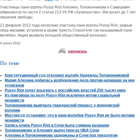
Участницы панк-группы Pussy Riot Алехина, Толоконникова и Самуцевич
обвиняются по части 2 статьи 213 УК РФ «Хулиганство». Им грозит до 7 лет
лишения свободы.
21 февраля 2012 года несколько участниц панк-группы Pussy Riot, закрыв
лица масками, устроили в храме Христа Спасителя так называемый панк-
молебен. Акция вызвала большой общественный резонанс.
4 июня 2012
напечатать
По теме
Конституционный суд отклонил жалобу Надежды Толоконниковой
Мария Алехина добилась возбуждения дела против напавших на нее
хулиганов
Pussy Riot хочет взыскать с российских властей 250 тысяч евро
Из приговора по делу Pussy Riot исключен мотив социальной
ненависти
Толоконникова выиграла гражданский процесс у мордовской
колонии
Мосгорсуд установил, что в панк-молебне Pussy Riot не было мотива
ненависти
Запись клипа Pussy Riot в Сочи была сорвана казаками
Толоконникову и Алехину выпустили из ОВД Сочи
Алехина и Толоконникова задержаны в Сочи под предлогом