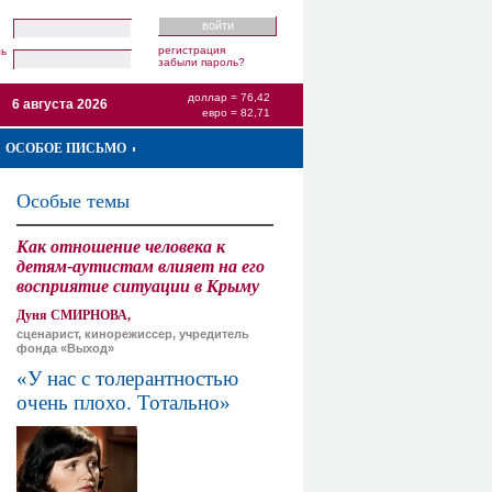
регистрация
ль
забыли пароль?
доллар = 76,42
6 августа 2026
евро = 82,71
ОСОБОЕ ПИСЬМО
Особые темы
Как отношение человека к
детям-аутистам влияет на его
восприятие ситуации в Крыму
Дуня СМИРНОВА,
сценарист, кинорежиссер, учредитель
фонда «Выход»
«У нас с толерантностью
очень плохо. Тотально»