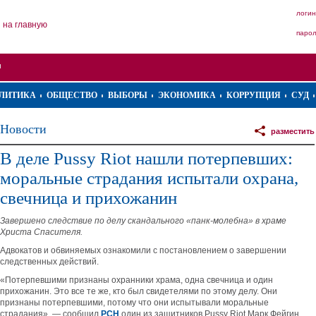
логин
на главную
паро
ЛИТИКА
ОБЩЕСТВО
ВЫБОРЫ
ЭКОНОМИКА
КОРРУПЦИЯ
СУД
Новости
разместить
В деле Pussy Riot нашли потерпевших:
моральные страдания испытали охрана,
свечница и прихожанин
Завершено следствие по делу скандального «панк-молебна» в храме
Христа Спасителя.
Адвокатов и обвиняемых ознакомили с постановлением о завершении
следственных действий.
«Потерпевшими признаны охранники храма, одна свечница и один
прихожанин. Это все те же, кто был свидетелями по этому делу. Они
признаны потерпевшими, потому что они испытывали моральные
страдания», — сообщил
РСН
один из защитников Pussy Riot Марк Фейгин.