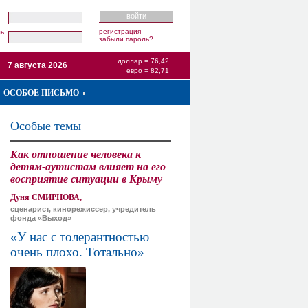
регистрация
ль
забыли пароль?
доллар = 76,42
7 августа 2026
евро = 82,71
ОСОБОЕ ПИСЬМО
Особые темы
Как отношение человека к
детям-аутистам влияет на его
восприятие ситуации в Крыму
Дуня СМИРНОВА,
сценарист, кинорежиссер, учредитель
фонда «Выход»
«У нас с толерантностью
очень плохо. Тотально»