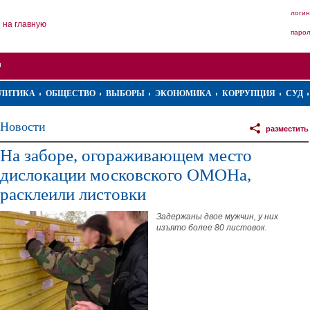
логин
на главную
паро
ЛИТИКА
ОБЩЕСТВО
ВЫБОРЫ
ЭКОНОМИКА
КОРРУПЦИЯ
СУД
Новости
разместить
На заборе, огораживающем место
дислокации московского ОМОНа,
расклеили листовки
Задержаны двое мужчин, у них
изъято более 80 листовок.