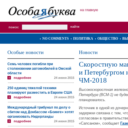
на главную
поиск:
NO COMMENTS
ПОЛИТИКА
ОБЩЕСТВО
ВЫ
Особые новости
Новости
Скоростную ма
Семь человек погибли при
столкновении автомобилей в Омской
и Петербургом 
области
подробнее
24 июня 2015
ЧМ-2018
250 единиц тяжелой техники
Высокоскоростная железн
планируют разместить в Европе США
Петербург (ВСМ-1) не буде
подробнее
24 июня 2015
планировалось.
Международный трибунал по делу о
Источник в одной из дочер
сбитом над Донбассом «Боинге» хотят
задержки связана с тем, что
организовать Нидерланды
согласован в правительстве
подробнее
24 июня 2015
«Сапсаном», сообщает
Газ