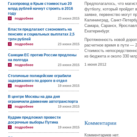
Предполагалось, что магист
Газопровод в Крым стоимостью 20
млрд рублей начнут строить в 2016
футболу, который пройдет в
году
заявке, первенство могут п
подробнее
23 июня 2015
Калининград, Санкт-Петербу
Самара, Саранск, Ярославль
Власти предлагают сэкономить на
Екатеринбург.
пенсиях и социальных выплатах 2,5
трлн рублей
Протяженность новой дорог
подробнее
23 июня 2015
расчетное время в пути — 2
Стоимость непосредственно
Санкции ЕС против России продлены
из бюджета и около 330 мл
на полгода
1 июня 2012
подробнее
23 июня 2015
Столичные полицейские ограбили
задержанного по дороге в отдел
подробнее
19 июня 2015
В центре Москвы на два дня
ограничили движение автотранспорта
подробнее
19 июня 2015
Кудрин предложил провести
Комментарии
досрочные выборы Путина
подробнее
19 июня 2015
Комментариев нет.