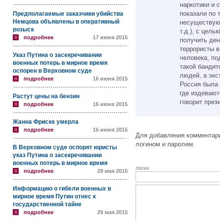
наркотики и
показали по 
Предполагаемые заказчики убийства
Немцова объявлены в оперативный
несуществую
розыск
т.д.), с цел
подробнее
17 июня 2015
получить ден
террористы в
Указ Путина о засекречивании
человека, по
военных потерь в мирное время
такой банди
оспорен в Верховном суде
людей, а экс
подробнее
16 июня 2015
Россия была 
где издевают
Растут цены на бензин
говорит през
подробнее
16 июня 2015
Жанна Фриске умерла
подробнее
16 июня 2015
Для добавления комментари
логином и паролем.
В Верховном суде оспорят юристы
указ Путина о засекречивании
военных потерь в мирное время
логин
подробнее
29 мая 2015
Информацию о гибели военных в
мирное время Путин отнес к
государственной тайне
подробнее
29 мая 2015