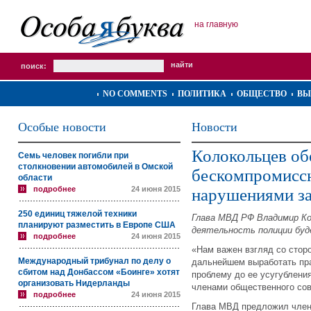
на главную
поиск:
NO COMMENTS
ПОЛИТИКА
ОБЩЕСТВО
ВЫ
Особые новости
Новости
Колокольцев об
Семь человек погибли при
столкновении автомобилей в Омской
бескомпромиссн
области
подробнее
24 июня 2015
нарушениями за
250 единиц тяжелой техники
Глава МВД РФ Владимир Ко
планируют разместить в Европе США
деятельность полиции буд
подробнее
24 июня 2015
«Нам важен взгляд со сторо
Международный трибунал по делу о
дальнейшем выработать пр
сбитом над Донбассом «Боинге» хотят
проблему до ее усугублени
организовать Нидерланды
членами общественного сов
подробнее
24 июня 2015
Глава МВД предложил члена