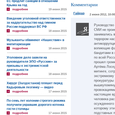
ЕС продлит санкции в отношении
Комментарии
Крыма на год
подробнее
19 июня 2015
Гайдар
2 июня 2012, 10:00
Введение уголовной ответственности
за надругательство над гимном
Руководство 
России поддержал ВС РФ
СМИ не проис
подробнее
18 июня 2015
занимались в
террором нас
Музыканты обвиняют «Нашествие» в
антикоррупци
милитаризации
вопиющие фа
подробнее
18 июня 2015
бандитами в
по всей Росс
Уголовное дело завели на
руководителя ЭПО «Русские» за
прошел гром
призывы к экстремистской
Артёма Лоску
деятельности
митинге, сот
подробнее
18 июня 2015
экстремизму 
прокуратуры
Хирург (Залдостанов) пляшет перед
вышеупомяну
Кадыровым лезгинку — видео
провокациями
подробнее
17 июня 2015
настоящее в
человека рас
По семь лет колонии строгого режима
осужденного 
получили укравшие дорогого котенка
которому эти
гости столицы
подставных 
подробнее
17 июня 2015