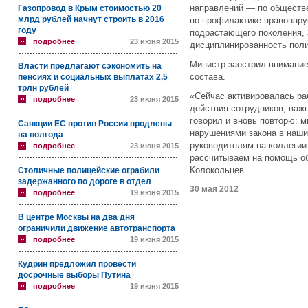
направлений — по обществ
Газопровод в Крым стоимостью 20
млрд рублей начнут строить в 2016
по профилактике правонар
году
подрастающего поколения, 
подробнее
23 июня 2015
дисциплинированность пол
Министр заострил внимание
Власти предлагают сэкономить на
состава.
пенсиях и социальных выплатах 2,5
трлн рублей
«Сейчас активировалась ра
подробнее
23 июня 2015
действия сотрудников, важн
говорил и вновь повторю: 
Санкции ЕС против России продлены
нарушениями закона в наших
на полгода
руководителям на коллегии
подробнее
23 июня 2015
рассчитываем на помощь о
Колокольцев.
Столичные полицейские ограбили
задержанного по дороге в отдел
30 мая 2012
подробнее
19 июня 2015
В центре Москвы на два дня
ограничили движение автотранспорта
подробнее
19 июня 2015
Кудрин предложил провести
досрочные выборы Путина
подробнее
19 июня 2015