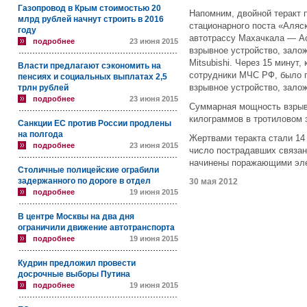
Газопровод в Крым стоимостью 20
Напомним, двойной теракт п
млрд рублей начнут строить в 2016
стационарного поста «Аляс
году
автотрассу Махачкала — Ас
подробнее
23 июня 2015
взрывное устройство, зало
Mitsubishi. Через 15 минут,
Власти предлагают сэкономить на
сотрудники МЧС РФ, было п
пенсиях и социальных выплатах 2,5
взрывное устройство, залож
трлн рублей
подробнее
23 июня 2015
Суммарная мощность взрыво
килограммов в тротиловом 
Санкции ЕС против России продлены
на полгода
Жертвами теракта стали 14
подробнее
23 июня 2015
число пострадавших связан
начинены поражающими эл
Столичные полицейские ограбили
задержанного по дороге в отдел
30 мая 2012
подробнее
19 июня 2015
В центре Москвы на два дня
ограничили движение автотранспорта
подробнее
19 июня 2015
Кудрин предложил провести
досрочные выборы Путина
подробнее
19 июня 2015