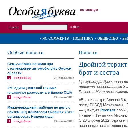
на главную
поиск:
NO COMMENTS
ПОЛИТИКА
ОБЩЕСТВО
ВЫ
Особые новости
Новости
Двойной теракт
Семь человек погибли при
столкновении автомобилей в Омской
брат и сестра
области
подробнее
24 июня 2015
Прокуратура Дагестана по
теракта, совершенного 3 м
250 единиц тяжелой техники
Ризван и Муслимат Алиевы
планируют разместить в Европе США
подробнее
24 июня 2015
«Брат и сестра Алиевы 3 ма
посту ГИБДД Махачкалы. П
Международный трибунал по делу о
— цитирует
Росбалт
сообще
сбитом над Донбассом «Боинге» хотят
Ризван и 19-летняя Муслим
организовать Нидерланды
С 29 апреля 2012 года они 
подробнее
24 июня 2015
пропавшие по заявлению их