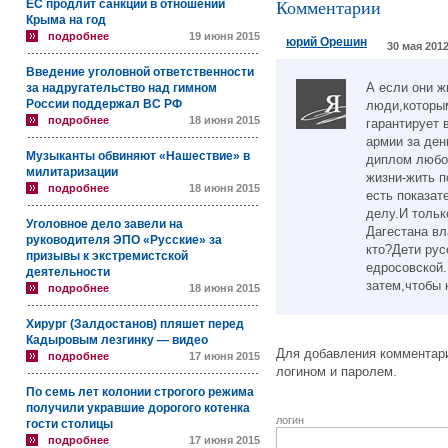
ЕС продлит санкции в отношении
Комментарии
Крыма на год
подробнее
19 июня 2015
юрий Орешин
30 мая 2012
Введение уголовной ответственности
А если они ж
за надругательство над гимном
России поддержал ВС РФ
люди,которым
подробнее
18 июня 2015
гарантирует 
армии за ден
Музыканты обвиняют «Нашествие» в
диплом любо
милитаризации
жизни-жить п
подробнее
18 июня 2015
есть показат
делу.И тольк
Уголовное дело завели на
Дагестана вл
руководителя ЭПО «Русские» за
кто?Дети рус
призывы к экстремистской
едросовской.
деятельности
затем,чтобы 
подробнее
18 июня 2015
Хирург (Залдостанов) пляшет перед
Кадыровым лезгинку — видео
Для добавления комментари
подробнее
17 июня 2015
логином и паролем.
По семь лет колонии строгого режима
получили укравшие дорогого котенка
логин
гости столицы
подробнее
17 июня 2015