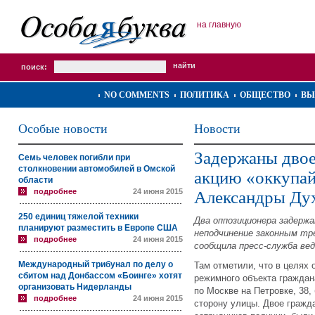
на главную
поиск:
NO COMMENTS
ПОЛИТИКА
ОБЩЕСТВО
ВЫ
Особые новости
Новости
Задержаны двое
Семь человек погибли при
столкновении автомобилей в Омской
акцию «оккупа
области
подробнее
24 июня 2015
Александры Ду
250 единиц тяжелой техники
Два оппозиционера задержа
планируют разместить в Европе США
неподчинение законным тр
подробнее
24 июня 2015
сообщила пресс-служба ве
Международный трибунал по делу о
Там отметили, что в целях
сбитом над Донбассом «Боинге» хотят
режимного объекта гражда
организовать Нидерланды
по Москве на Петровке, 38
подробнее
24 июня 2015
сторону улицы. Двое гражд