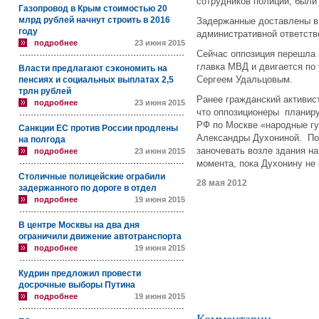
сотрудников полиции, был
Газопровод в Крым стоимостью 20
млрд рублей начнут строить в 2016
Задержанные доставлены в 
году
административной ответств
подробнее
23 июня 2015
Сейчас оппозиция перешла 
главка МВД и двигается по 
Власти предлагают сэкономить на
Сергеем Удальцовым.
пенсиях и социальных выплатах 2,5
трлн рублей
Ранее гражданский активис
подробнее
23 июня 2015
что оппозиционеры планиру
РФ по Москве «народные г
Санкции ЕС против России продлены
Александры Духониной. По
на полгода
заночевать возле здания на 
подробнее
23 июня 2015
момента, пока Духонину не 
Столичные полицейские ограбили
28 мая 2012
задержанного по дороге в отдел
подробнее
19 июня 2015
В центре Москвы на два дня
ограничили движение автотранспорта
подробнее
19 июня 2015
Кудрин предложил провести
досрочные выборы Путина
подробнее
19 июня 2015