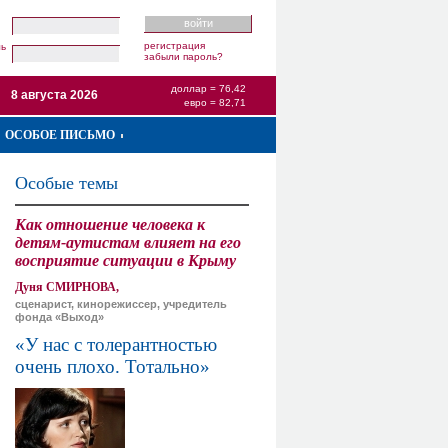
регистрация
ль
забыли пароль?
доллар = 76,42
8 августа 2026
евро = 82,71
ОСОБОЕ ПИСЬМО
Особые темы
Как отношение человека к
детям-аутистам влияет на его
восприятие ситуации в Крыму
Дуня СМИРНОВА,
сценарист, кинорежиссер, учредитель
фонда «Выход»
«У нас с толерантностью
очень плохо. Тотально»