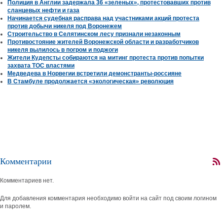
Полиция в Англии задержала 36 «зеленых», протестовавших против
сланцевых нефти и газа
Начинается судебная расправа над участниками акций протеста
против добычи никеля под Воронежем
Строительство в Селятинском лесу признали незаконным
Противостояние жителей Воронежской области и разработчиков
никеля вылилось в погром и поджоги
Жители Кудепсты собираются на митинг протеста против попытки
захвата ТОС властями
Медведева в Норвегии встретили демонстранты-россияне
В Стамбуле продолжается «экологическая» революция
Комментарии
Комментариев нет.
Для добавления комментария необходимо войти на сайт под своим логином
и паролем.