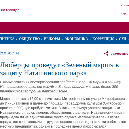
логин
на главную
паро
ЛИТИКА
ОБЩЕСТВО
ВЫБОРЫ
ЭКОНОМИКА
КОРРУПЦИЯ
СУД
Новости
разместить
Люберцы проведут «Зеленый марш» в
защиту Наташинского парка
В подмосковных Люберцах сегодня пройдет «Зеленый марш» в защиту
Наташинского парка от вырубки. В акции примут участие более 500
противников застройки парковой зоны.
Марш начнется в 12.00 от памятника Митрофанову по улице Митрофанова
до Инициативной и далее до площади перед Домом культуры (Октябрьский
проспект, 200), где пройдет митинг. В митинге примут участие защитники
Наташинского парка, экологи, общественные деятели. Наташинский парк и
пруды едва ли не единственное место отдыха местных жителей в черте
города, его восстановили в трудные послевоенные годы силами работников
местных предприятий, однако в последнее время парк оказался