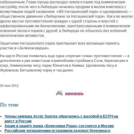
заброшенным. Глава города распродал земли в парке под коммерческую
застройку, после чего в Люберцах начались продажи в жилом комплексе с
возмутившим людей названием «ЖК Наташинский парк» и одновременно —
общественное движение «Люберчане за Наташинский парк». Как и во многих
других местах противостояния граждан с одной стороны и властей с
аффилированными им бизнесменами, заинтересованными в коммерческом
освоении лесов и парков с другой, в Люберцах не обошлось без избиений
экологических активистов.
Защитники Наташинского парка приглашают всех желающих принять
участие в «Зеленом марше».
На карте России появилась еще одна «горячая точка» противостояния — в
дополнение к уже известным олимпийским стройкам в Сочи, берегам рек и
озер, Химкинскому лесу, парку Юннатов в Химках, Цаговскому лесу в
Жуковском, Битцевскому парку и так далее.
26 мая 2012
напечатать
По теме
Члены экипажа Arctic Sunrise обратились с жалобой в ЕСПЧ на
арест в России
Акция в защиту парка «Березовая Роща» состоится в Москве
Российские пограничники остановили ледокол Greenpeace