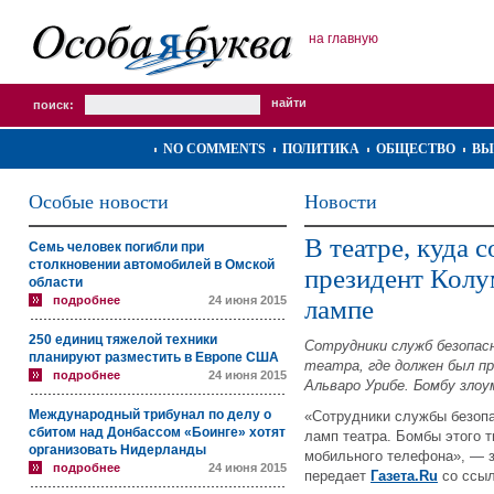
на главную
поиск:
NO COMMENTS
ПОЛИТИКА
ОБЩЕСТВО
ВЫ
Особые новости
Новости
В театре, куда 
Семь человек погибли при
столкновении автомобилей в Омской
президент Колу
области
подробнее
24 июня 2015
лампе
250 единиц тяжелой техники
Сотрудники служб безопас
планируют разместить в Европе США
театра, где должен был п
подробнее
24 июня 2015
Альваро Урибе. Бомбу злоу
Международный трибунал по делу о
«Сотрудники службы безопа
сбитом над Донбассом «Боинге» хотят
ламп театра. Бомбы этого 
организовать Нидерланды
мобильного телефона», — з
подробнее
24 июня 2015
передает
Газета.Ru
со ссыл