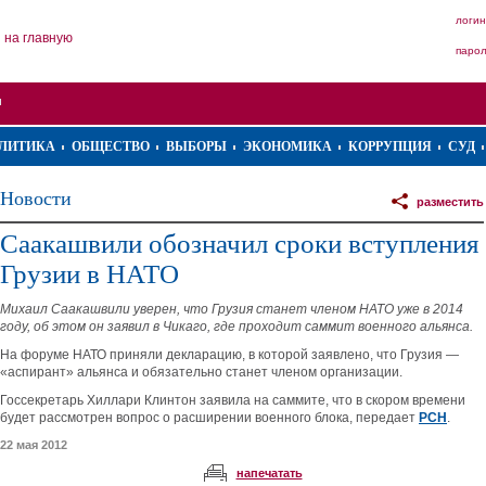
логин
на главную
паро
ЛИТИКА
ОБЩЕСТВО
ВЫБОРЫ
ЭКОНОМИКА
КОРРУПЦИЯ
СУД
Новости
разместить
Саакашвили обозначил сроки вступления
Грузии в НАТО
Михаил Саакашвили уверен, что Грузия станет членом НАТО уже в 2014
году, об этом он заявил в Чикаго, где проходит саммит военного альянса.
На форуме НАТО приняли декларацию, в которой заявлено, что Грузия —
«аспирант» альянса и обязательно станет членом организации.
Госсекретарь Хиллари Клинтон заявила на саммите, что в скором времени
будет рассмотрен вопрос о расширении военного блока, передает
РСН
.
22 мая 2012
напечатать