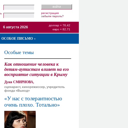
регистрация
ль
забыли пароль?
доллар = 76,42
6 августа 2026
евро = 82,71
ОСОБОЕ ПИСЬМО
Особые темы
Как отношение человека к
детям-аутистам влияет на его
восприятие ситуации в Крыму
Дуня СМИРНОВА,
сценарист, кинорежиссер, учредитель
фонда «Выход»
«У нас с толерантностью
очень плохо. Тотально»