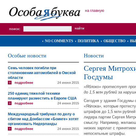
на главную
поиск:
NO COMMENTS
ПОЛИТИКА
ОБЩЕСТВО
ВЫ
Особые новости
Новости
Сергея Митрохи
Семь человек погибли при
столкновении автомобилей в Омской
Госдумы
области
подробнее
24 июня 2015
«Яблоко» протестует про
до 1,5 млн рублей за наруш
250 единиц тяжелой техники
планируют разместить в Европе США
Сегодня у здания Госдумы 
подробнее
24 июня 2015
«Яблока», которые протест
штрафов до 1,5 млн рублей
Международный трибунал по делу о
лидера партии Сергея Митр
сбитом над Донбассом «Боинге» хотят
смыслу. Например, желающи
организовать Нидерланды
низких зарплат с принятием
подробнее
24 июня 2015
непосильные штрафы.