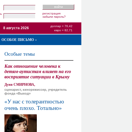
регистрация
ль
забыли пароль?
доллар = 76,42
8 августа 2026
евро = 82,71
ОСОБОЕ ПИСЬМО
Особые темы
Как отношение человека к
детям-аутистам влияет на его
восприятие ситуации в Крыму
Дуня СМИРНОВА,
сценарист, кинорежиссер, учредитель
фонда «Выход»
«У нас с толерантностью
очень плохо. Тотально»