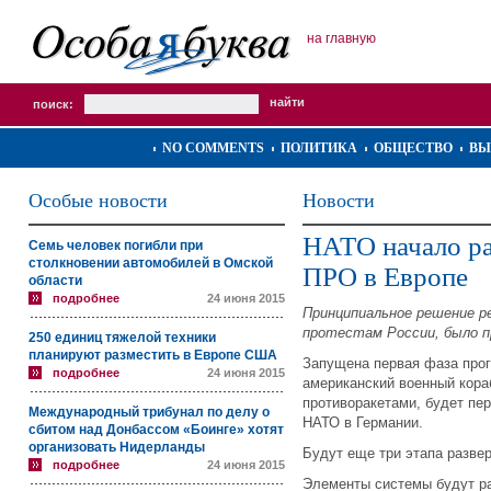
на главную
поиск:
NO COMMENTS
ПОЛИТИКА
ОБЩЕСТВО
ВЫ
Особые новости
Новости
НАТО начало ра
Семь человек погибли при
столкновении автомобилей в Омской
ПРО в Европе
области
подробнее
24 июня 2015
Принципиальное решение р
протестам России, было п
250 единиц тяжелой техники
планируют разместить в Европе США
Запущена первая фаза прог
подробнее
24 июня 2015
американский военный кора
противоракетами, будет пе
Международный трибунал по делу о
НАТО в Германии.
сбитом над Донбассом «Боинге» хотят
организовать Нидерланды
Будут еще три этапа развер
подробнее
24 июня 2015
Элементы системы будут ра