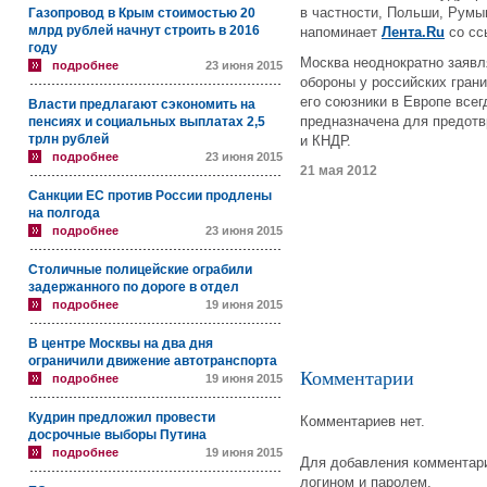
в частности, Польши, Румы
Газопровод в Крым стоимостью 20
млрд рублей начнут строить в 2016
напоминает
Лента.Ru
со сс
году
Москва неоднократно заявл
подробнее
23 июня 2015
обороны у российских грани
его союзники в Европе всег
Власти предлагают сэкономить на
предназначена для предотв
пенсиях и социальных выплатах 2,5
трлн рублей
и КНДР.
подробнее
23 июня 2015
21 мая 2012
Санкции ЕС против России продлены
на полгода
подробнее
23 июня 2015
Столичные полицейские ограбили
задержанного по дороге в отдел
подробнее
19 июня 2015
В центре Москвы на два дня
ограничили движение автотранспорта
Комментарии
подробнее
19 июня 2015
Кудрин предложил провести
Комментариев нет.
досрочные выборы Путина
подробнее
19 июня 2015
Для добавления комментари
логином и паролем.