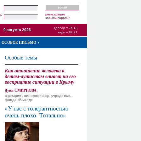
регистрация
ль
забыли пароль?
доллар = 76,42
9 августа 2026
евро = 82,71
ОСОБОЕ ПИСЬМО
Особые темы
Как отношение человека к
детям-аутистам влияет на его
восприятие ситуации в Крыму
Дуня СМИРНОВА,
сценарист, кинорежиссер, учредитель
фонда «Выход»
«У нас с толерантностью
очень плохо. Тотально»