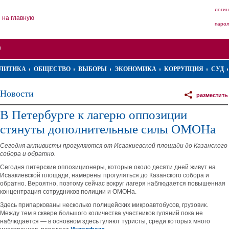
логин
на главную
паро
ЛИТИКА
ОБЩЕСТВО
ВЫБОРЫ
ЭКОНОМИКА
КОРРУПЦИЯ
СУД
Новости
разместить
В Петербурге к лагерю оппозиции
стянуты дополнительные силы ОМОНа
Сегодня активисты прогуляются от Исаакиевской площади до Казанского
собора и обратно.
Сегодня питерские оппозиционеры, которые около десяти дней живут на
Исаакиевской площади, намерены прогуляться до Казанского собора и
обратно. Вероятно, поэтому сейчас вокруг лагеря наблюдается повышенная
концентрация сотрудников полиции и ОМОНа.
Здесь припаркованы несколько полицейских микроавтобусов, грузовик.
Между тем в сквере большого количества участников гуляний пока не
наблюдается — в основном здесь гуляют туристы, среди которых много