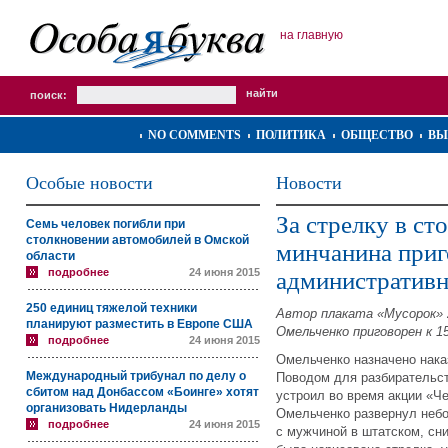
на главную
поиск:
NO COMMENTS
ПОЛИТИКА
ОБЩЕСТВО
ВЫ
Особые новости
Новости
За стрелку в с
Семь человек погибли при
столкновении автомобилей в Омской
минчанина приг
области
подробнее
24 июня 2015
административн
250 единиц тяжелой техники
Автор плаката «Мусорок» 
планируют разместить в Европе США
Омельченко приговорен к 
подробнее
24 июня 2015
Омельченко назначено нака
Международный трибунал по делу о
Поводом для разбирательст
сбитом над Донбассом «Боинге» хотят
устроил во время акции «Ч
организовать Нидерланды
Омельченко развернул неб
подробнее
24 июня 2015
с мужчиной в штатском, сн