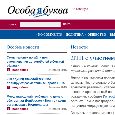
на главную
поиск:
NO COMMENTS
ПОЛИТИКА
ОБЩЕСТВО
ВЫ
Особые новости
Новости
ДТП с участием
Семь человек погибли при
столкновении автомобилей в Омской
области
Старший конвоя и один из
подробнее
24 июня 2015
травмами различной степ
Вчера в башкирском посел
250 единиц тяжелой техники
автозак. После сильного бо
планируют разместить в Европе США
травмами различной степен
подробнее
24 июня 2015
конвоя и арестованный по 
рождения, сообщил
Интерф
Международный трибунал по делу о
сбитом над Донбассом «Боинге» хотят
органах. Также пострадала
организовать Нидерланды
получила медицинскую пом
подробнее
24 июня 2015
За рулем легковой машины 