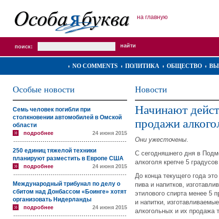
на главную
поиск:
NO COMMENTS
ПОЛИТИКА
ОБЩЕСТВО
ВЫ
Особые новости
Новости
Начинают дейст
Семь человек погибли при
столкновении автомобилей в Омской
продажи алкого
области
подробнее
24 июня 2015
Они ужесточены.
250 единиц тяжелой техники
С сегодняшнего дня в Подм
планируют разместить в Европе США
алкоголя крепче 5 градусов 
подробнее
24 июня 2015
До конца текущего года это
Международный трибунал по делу о
пива и напитков, изготавли
сбитом над Донбассом «Боинге» хотят
этилового спирта менее 5 п
организовать Нидерланды
и напитки, изготавливаемые
подробнее
24 июня 2015
алкогольных и их продажа т