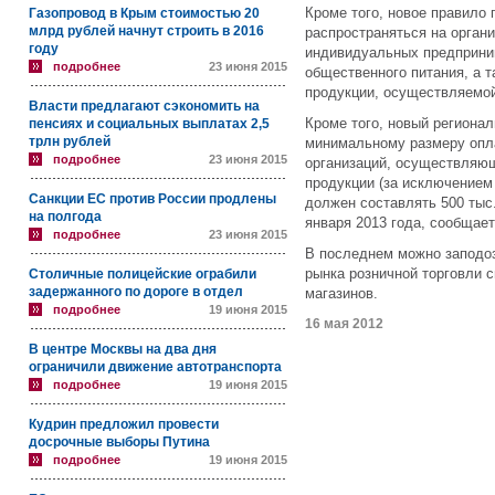
Кроме того, новое правило 
Газопровод в Крым стоимостью 20
млрд рублей начнут строить в 2016
распространяться на орган
году
индивидуальных предприним
подробнее
23 июня 2015
общественного питания, а 
продукции, осуществляемой
Власти предлагают сэкономить на
Кроме того, новый регионал
пенсиях и социальных выплатах 2,5
трлн рублей
минимальному размеру опла
подробнее
23 июня 2015
организаций, осуществляю
продукции (за исключением 
Санкции ЕС против России продлены
должен составлять 500 тыс.
на полгода
января 2013 года, сообщае
подробнее
23 июня 2015
В последнем можно заподо
рынка розничной торговли 
Столичные полицейские ограбили
задержанного по дороге в отдел
магазинов.
подробнее
19 июня 2015
16 мая 2012
В центре Москвы на два дня
ограничили движение автотранспорта
подробнее
19 июня 2015
Кудрин предложил провести
досрочные выборы Путина
подробнее
19 июня 2015