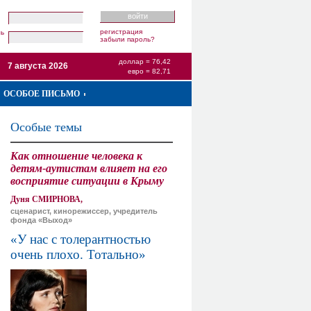
регистрация
ль
забыли пароль?
доллар = 76,42
7 августа 2026
евро = 82,71
ОСОБОЕ ПИСЬМО
Особые темы
Как отношение человека к
детям-аутистам влияет на его
восприятие ситуации в Крыму
Дуня СМИРНОВА,
сценарист, кинорежиссер, учредитель
фонда «Выход»
«У нас с толерантностью
очень плохо. Тотально»