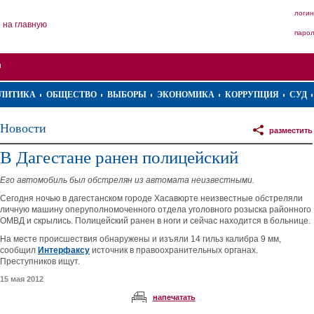
логин
на главную
паро
ЛИТИКА
ОБЩЕСТВО
ВЫБОРЫ
ЭКОНОМИКА
КОРРУПЦИЯ
СУД
Новости
разместить
В Дагестане ранен полицейский
Его автомобиль был обстрелян из автомата неизвестными.
Сегодня ночью в дагестанском городе Хасавюрте неизвестные обстреляли
личную машину оперуполномоченного отдела уголовного розыска районного
ОМВД и скрылись. Полицейский ранен в ноги и сейчас находится в больнице.
На месте происшествия обнаружены и изъяли 14 гильз калибра 9 мм,
сообщил
Интерфаксу
источник в правоохранительных органах.
Преступников ищут.
15 мая 2012
напечатать