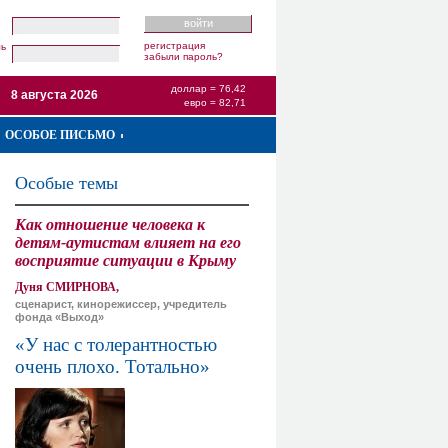
регистрация
ль
забыли пароль?
доллар = 76,42
8 августа 2026
евро = 82,71
ОСОБОЕ ПИСЬМО
Особые темы
Как отношение человека к
детям-аутистам влияет на его
восприятие ситуации в Крыму
Дуня СМИРНОВА,
сценарист, кинорежиссер, учредитель
фонда «Выход»
«У нас с толерантностью
очень плохо. Тотально»