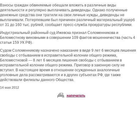
Взносы граждан обвиняемые обещали вложить в различные виды
деятельности и регулярно выплачивать дивиденды. Однако полученные
денежные средства они тратили на свои личные нужды, дивиденды не
выплачивали. Потерпевшим был причинен различный материальный ущерб
от 31 до 160 тыс. рублей, сообщает пресс-служба прокуратуры республики.
Индустриальный районный суд Ижевска признал Соломенникова и
Беломестнову виновными в совершении 109 фактов мошенничества (часть 4
статьи 159 УК РФ).
Судом Соломенникову назначено наказание в виде 9 лет 6 месяцев лишения
свободы с отбыванием в исправительной колонии общего режима,
Беломестновой — 8 лет 6 месяцев лишения свободы с отбыванием в
исправительной колонии общего режима. Приговор в законную силу не
вступил. В настоящее время в отношении осужденных аналогичные
уголовные дела рассматриваются и в других субъектах РФ, где также
действовали филиалы данного Общества.
14 мая 2012
напечатать