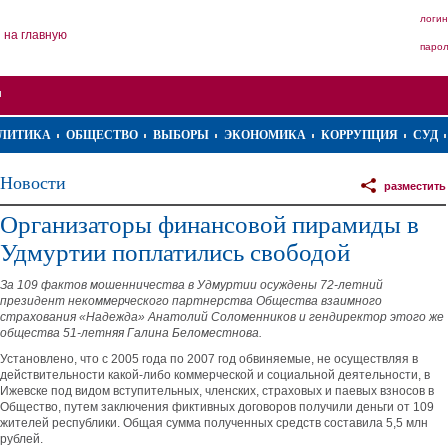
логин
на главную
паро
ЛИТИКА
ОБЩЕСТВО
ВЫБОРЫ
ЭКОНОМИКА
КОРРУПЦИЯ
СУД
Новости
разместить
Организаторы финансовой пирамиды в
Удмуртии поплатились свободой
За 109 фактов мошенничества в Удмуртии осуждены 72-летний
президент некоммерческого партнерства Общества взаимного
страхования «Надежда» Анатолий Соломенников и гендиректор этого же
общества 51-летняя Галина Беломестнова.
Установлено, что с 2005 года по 2007 год обвиняемые, не осуществляя в
действительности какой-либо коммерческой и социальной деятельности, в
Ижевске под видом вступительных, членских, страховых и паевых взносов в
Общество, путем заключения фиктивных договоров получили деньги от 109
жителей республики. Общая сумма полученных средств составила 5,5 млн
рублей.