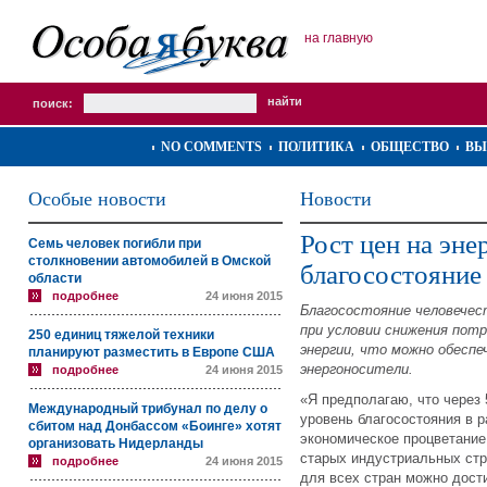
на главную
поиск:
NO COMMENTS
ПОЛИТИКА
ОБЩЕСТВО
ВЫ
Особые новости
Новости
Рост цен на эн
Семь человек погибли при
столкновении автомобилей в Омской
благосостояние 
области
подробнее
24 июня 2015
Благосостояние человечес
при условии снижения потр
250 единиц тяжелой техники
энергии, что можно обеспе
планируют разместить в Европе США
энергоносители.
подробнее
24 июня 2015
«Я предполагаю, что через 
Международный трибунал по делу о
уровень благосостояния в 
сбитом над Донбассом «Боинге» хотят
экономическое процветание
организовать Нидерланды
старых индустриальных стр
подробнее
24 июня 2015
для всех стран можно дост