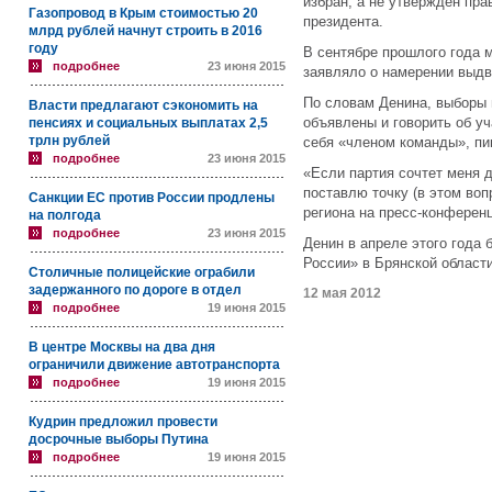
избран, а не утвержден пр
Газопровод в Крым стоимостью 20
президента.
млрд рублей начнут строить в 2016
году
В сентябре прошлого года 
подробнее
23 июня 2015
заявляло о намерении выдв
По словам Денина, выборы 
Власти предлагают сэкономить на
объявлены и говорить об уч
пенсиях и социальных выплатах 2,5
трлн рублей
себя «членом команды», п
подробнее
23 июня 2015
«Если партия сочтет меня 
поставлю точку (в этом во
Санкции ЕС против России продлены
региона на пресс-конференц
на полгода
подробнее
23 июня 2015
Денин в апреле этого года
России» в Брянской области
Столичные полицейские ограбили
задержанного по дороге в отдел
12 мая 2012
подробнее
19 июня 2015
В центре Москвы на два дня
ограничили движение автотранспорта
подробнее
19 июня 2015
Кудрин предложил провести
досрочные выборы Путина
подробнее
19 июня 2015