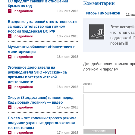
ЕС продлит санкции в отношении
Комментарии
Крыма на год
подробнее
19 июня 2015
Игорь Тимошенков
12 ма
Введение уголовной ответственности
за надругательство над гимном
Этот негодяй
России поддержал ВС РФ
что готов ст
подробнее
18 июня 2015
поддержат!!!
порвать!!!!
Музыканты обвиняют «Нашествие» в
милитаризации
подробнее
18 июня 2015
Для добавления комментари
Уголовное дело завели на
логином и паролем.
руководителя ЭПО «Русские» за
призывы к экстремистской
деятельности
логин
подробнее
18 июня 2015
Хирург (Залдостанов) пляшет перед
Кадыровым лезгинку — видео
подробнее
17 июня 2015
По семь лет колонии строгого режима
получили укравшие дорогого котенка
гости столицы
подробнее
17 июня 2015