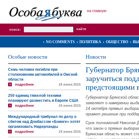
на главную
поиск:
NO COMMENTS
ПОЛИТИКА
ОБЩЕСТВО
ВЫ
Особые новости
Новости
Губернатор Бря
Семь человек погибли при
столкновении автомобилей в Омской
заручиться под
области
подробнее
24 июня 2015
предстоящими 
250 единиц тяжелой техники
Губернатор Брянской облас
планируют разместить в Европе США
заявляет о намерении выд
подробнее
24 июня 2015
14 октября прямых выбора
примет решение при подде
Международный трибунал по делу о
сбитом над Донбассом «Боинге» хотят
Срок полномочий Николая Де
организовать Нидерланды
что закон о прямых выборах
подробнее
24 июня 2015
Брянская область может ста