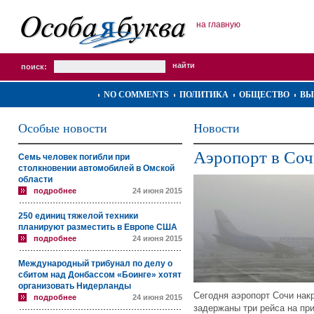
на главную
поиск:
NO COMMENTS
ПОЛИТИКА
ОБЩЕСТВО
ВЫ
Особые новости
Новости
Аэропорт в Соч
Семь человек погибли при
столкновении автомобилей в Омской
области
подробнее
24 июня 2015
250 единиц тяжелой техники
планируют разместить в Европе США
подробнее
24 июня 2015
Международный трибунал по делу о
сбитом над Донбассом «Боинге» хотят
организовать Нидерланды
Сегодня аэропорт Сочи нак
подробнее
24 июня 2015
задержаны три рейса на пр