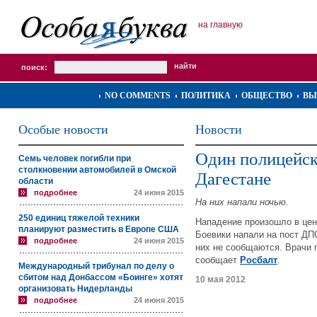
на главную
поиск:
NO COMMENTS
ПОЛИТИКА
ОБЩЕСТВО
ВЫ
Особые новости
Новости
Один полицейск
Семь человек погибли при
столкновении автомобилей в Омской
Дагестане
области
подробнее
24 июня 2015
На них напали ночью.
250 единиц тяжелой техники
Нападение произошло в цен
планируют разместить в Европе США
Боевики напали на пост ДП
подробнее
24 июня 2015
них не сообщаются. Врачи 
сообщает
Росбалт
.
Международный трибунал по делу о
сбитом над Донбассом «Боинге» хотят
10 мая 2012
организовать Нидерланды
подробнее
24 июня 2015