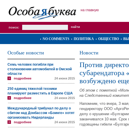
на главную
поиск:
NO COMMENTS
ПОЛИТИКА
ОБЩЕСТВО
ВЫ
Особые новости
Новости
Против директо
Семь человек погибли при
столкновении автомобилей в Омской
субарендатора 
области
подробнее
24 июня 2015
возбуждено еще
250 единиц тяжелой техники
Об этом с пометкой «Мол
планируют разместить в Европе США
на Следственный комитет
подробнее
24 июня 2015
Напомним, что вчера, 3 ма
Международный трибунал по делу о
гендиректору ООО «АргоРеч
сбитом над Донбассом «Боинге» хотят
делу о крушении «Булгарии
организовать Нидерланды
заканчивался 10 мая. Срок
подробнее
24 июня 2015
годовщины гибели «Булгари