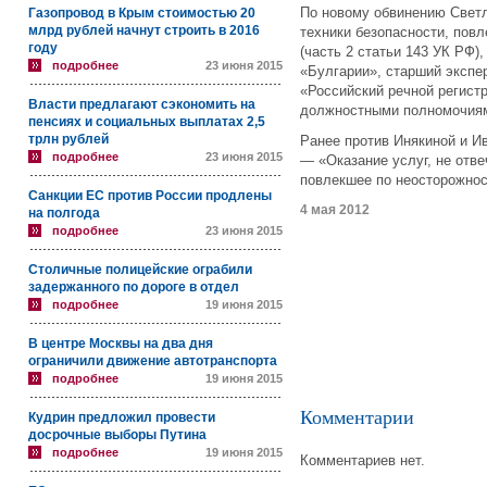
По новому обвинению Светл
Газопровод в Крым стоимостью 20
млрд рублей начнут строить в 2016
техники безопасности, пов
году
(часть 2 статьи 143 УК РФ)
подробнее
23 июня 2015
«Булгарии», старший экспе
«Российский речной регист
Власти предлагают сэкономить на
должностными полномочиями
пенсиях и социальных выплатах 2,5
трлн рублей
Ранее против Инякиной и И
подробнее
23 июня 2015
— «Оказание услуг, не отв
повлекшее по неосторожнос
Санкции ЕС против России продлены
4 мая 2012
на полгода
подробнее
23 июня 2015
Столичные полицейские ограбили
задержанного по дороге в отдел
подробнее
19 июня 2015
В центре Москвы на два дня
ограничили движение автотранспорта
подробнее
19 июня 2015
Комментарии
Кудрин предложил провести
досрочные выборы Путина
подробнее
19 июня 2015
Комментариев нет.