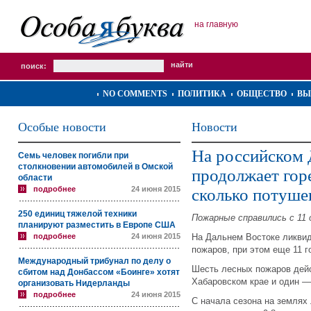
на главную
поиск:
NO COMMENTS
ПОЛИТИКА
ОБЩЕСТВО
ВЫ
Особые новости
Новости
На российском 
Семь человек погибли при
столкновении автомобилей в Омской
продолжает гор
области
подробнее
24 июня 2015
сколько потуше
250 единиц тяжелой техники
Пожарные справились с 11 
планируют разместить в Европе США
подробнее
24 июня 2015
На Дальнем Востоке ликвид
пожаров, при этом еще 11 г
Международный трибунал по делу о
Шесть лесных пожаров дейс
сбитом над Донбассом «Боинге» хотят
Хабаровском крае и один —
организовать Нидерланды
подробнее
24 июня 2015
С начала сезона на землях