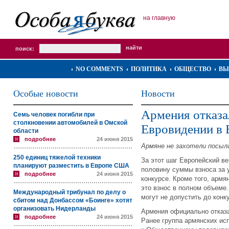
на главную
поиск:
NO COMMENTS
ПОЛИТИКА
ОБЩЕСТВО
ВЫ
Особые новости
Новости
Армения отказа
Семь человек погибли при
столкновении автомобилей в Омской
Евровидении в 
области
подробнее
24 июня 2015
Армяне не захотели посыла
250 единиц тяжелой техники
За этот шаг Европейский 
планируют разместить в Европе США
половину суммы взноса за 
подробнее
24 июня 2015
конкурсе. Кроме того, армя
это взнос в полном объеме.
Международный трибунал по делу о
могут не допустить до конку
сбитом над Донбассом «Боинге» хотят
организовать Нидерланды
Армения официально отказа
подробнее
24 июня 2015
Ранее группа армянских ис