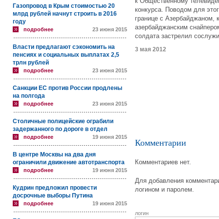
к Общественному телевиден
Газопровод в Крым стоимостью 20
конкурса. Поводом для этог
млрд рублей начнут строить в 2016
границе с Азербайджаном, к
году
азербайджанским снайпером
подробнее
23 июня 2015
солдата застрелил сослуж
Власти предлагают сэкономить на
3 мая 2012
пенсиях и социальных выплатах 2,5
трлн рублей
подробнее
23 июня 2015
Санкции ЕС против России продлены
на полгода
подробнее
23 июня 2015
Столичные полицейские ограбили
задержанного по дороге в отдел
подробнее
19 июня 2015
Комментарии
В центре Москвы на два дня
Комментариев нет.
ограничили движение автотранспорта
подробнее
19 июня 2015
Для добавления комментари
Кудрин предложил провести
логином и паролем.
досрочные выборы Путина
подробнее
19 июня 2015
логин