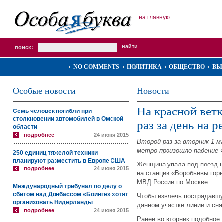
на главную
поиск:
NO COMMENTS
ПОЛИТИКА
ОБЩЕСТВО
ВЫ
Особые новости
Новости
На красной вет
Семь человек погибли при
столкновении автомобилей в Омской
раз за день на 
области
подробнее
24 июня 2015
Второй раз за вторник 1 м
метро произошло падение ч
250 единиц тяжелой техники
планируют разместить в Европе США
Женщина упала под поезд н
подробнее
24 июня 2015
на станции «Воробьевы гор
МВД России по Москве.
Международный трибунал по делу о
сбитом над Донбассом «Боинге» хотят
Чтобы извлечь пострадавш
организовать Нидерланды
данном участке линии и сня
подробнее
24 июня 2015
Ранее во вторник подобное