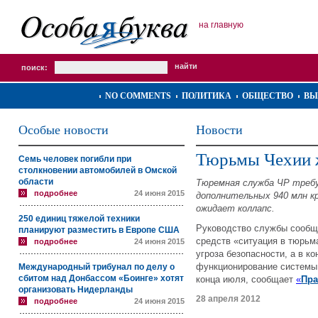
на главную
поиск:
NO COMMENTS
ПОЛИТИКА
ОБЩЕСТВО
ВЫ
Особые новости
Новости
Тюрьмы Чехии 
Семь человек погибли при
столкновении автомобилей в Омской
области
Тюремная служба ЧР треб
подробнее
24 июня 2015
дополнительных 940 млн кр
ожидает коллапс.
250 единиц тяжелой техники
Руководство службы сообщ
планируют разместить в Европе США
средств «ситуация в тюрьм
подробнее
24 июня 2015
угроза безопасности, а в к
функционирование системы 
Международный трибунал по делу о
сбитом над Донбассом «Боинге» хотят
конца июля, сообщает
«
Пра
организовать Нидерланды
28 апреля 2012
подробнее
24 июня 2015