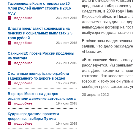
дело в отношении Алексея 
Газопровод в Крым стоимостью 20
предприятию «Кировлес» ущ
млрд рублей начнут строить в 2016
следствия, в 2009 году На
году
Кировской области Никиты 
подробнее
23 июня 2015
доверием» вынудил экс-дир
невыгодный договор на пос
Власти предлагают сэкономить на
возбуждение дела незакон
пенсиях и социальных выплатах 2,5
трлн рублей
В областном следственном 
подробнее
23 июня 2015
заявив, что дело расследу
«Новости».
Санкции ЕС против России продлены
на полгода
«В отношении Навального у
подробнее
23 июня 2015
расследуется. Им занимает
дел. Дело находится в прои
Столичные полицейские ограбили
контроле. Что касается зая
задержанного по дороге в отдел
говорит, к тому же он упо
подробнее
19 июня 2015
сообщил пресс-секретарь у
В центре Москвы на два дня
28 апреля 2012
ограничили движение автотранспорта
подробнее
19 июня 2015
Кудрин предложил провести
досрочные выборы Путина
подробнее
19 июня 2015