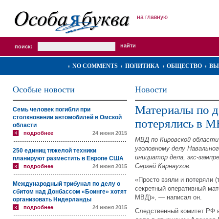
на главную
поиск:
NO COMMENTS
ПОЛИТИКА
ОБЩЕСТВО
ВЫ
Особые новости
Новости
Материалы по д
Семь человек погибли при
столкновении автомобилей в Омской
потерялись в 
области
подробнее
24 июня 2015
МВД по Кировской област
уголовному делу Навальног
250 единиц тяжелой техники
инициатор дела, экс-замп
планируют разместить в Европе США
Сергей Карнаухов.
подробнее
24 июня 2015
«Просто взяли и потеряли (
Международный трибунал по делу о
секретный оперативный мат
сбитом над Донбассом «Боинге» хотят
МВД)», ― написал он.
организовать Нидерланды
подробнее
24 июня 2015
Следственный комитет РФ в