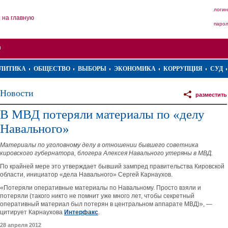
логин
на главную
паро
ЛИТИКА
ОБЩЕСТВО
ВЫБОРЫ
ЭКОНОМИКА
КОРРУПЦИЯ
СУД
Новости
разместить
В МВД потеряли материалы по «делу
Навального»
Материалы по уголовному делу в отношении бывшего советника
кировского губернатора, блогера Алексея Навального утеряны в МВД.
По крайней мере это утверждает бывший зампред правительства Кировской
области, инициатор «дела Навального» Сергей Карнаухов.
«Потеряли оперативные материалы по Навальному. Просто взяли и
потеряли (такого никто не помнит уже много лет, чтобы секретный
оперативный материал был потерян в центральном аппарате МВД)», —
цитирует Карнаухова
Интерфакс
.
28 апреля 2012