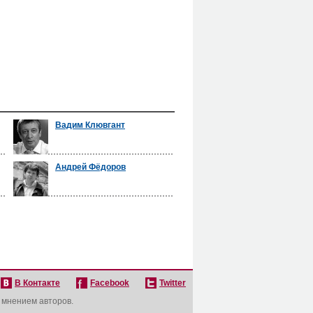
Вадим Клювгант
Андрей Фёдоров
В Контакте
Facebook
Twitter
с мнением авторов.