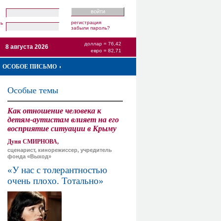
регистрация
ль
забыли пароль?
доллар = 76,42
8 августа 2026
евро = 82,71
ОСОБОЕ ПИСЬМО
Особые темы
Как отношение человека к
детям-аутистам влияет на его
восприятие ситуации в Крыму
Дуня СМИРНОВА,
сценарист, кинорежиссер, учредитель
фонда «Выход»
«У нас с толерантностью
очень плохо. Тотально»