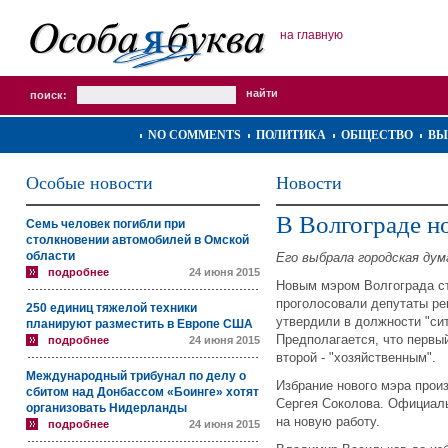
на главную
поиск:
NO COMMENTS
ПОЛИТИКА
ОБЩЕСТВО
ВЫ
Особые новости
Новости
В Волгограде н
Семь человек погибли при
столкновении автомобилей в Омской
области
Его выбрала городская дум
подробнее
24 июня 2015
Новым мэром Волгограда ст
проголосовали депутаты ре
250 единиц тяжелой техники
утвердили в должности "си
планируют разместить в Европе США
Предполагается, что первый
подробнее
24 июня 2015
второй - "хозяйственным".
Международный трибунал по делу о
Избрание нового мэра прои
сбитом над Донбассом «Боинге» хотят
Сергея Соколова. Официаль
организовать Нидерланды
на новую работу.
подробнее
24 июня 2015