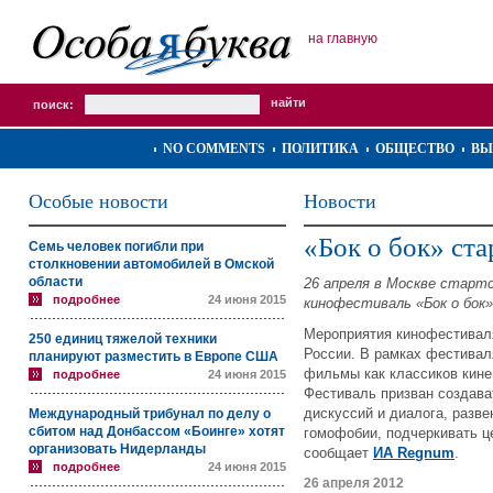
на главную
поиск:
NO COMMENTS
ПОЛИТИКА
ОБЩЕСТВО
ВЫ
Особые новости
Новости
«Бок о бок» ста
Семь человек погибли при
столкновении автомобилей в Омской
области
26 апреля в Москве стар
подробнее
24 июня 2015
кинофестиваль «Бок о бок»
Мероприятия кинофестиваля
250 единиц тяжелой техники
России. В рамках фестивал
планируют разместить в Европе США
фильмы как классиков кине
подробнее
24 июня 2015
Фестиваль призван создава
дискуссий и диалога, разв
Международный трибунал по делу о
сбитом над Донбассом «Боинге» хотят
гомофобии, подчеркивать ц
организовать Нидерланды
сообщает
ИА Regnum
.
подробнее
24 июня 2015
26 апреля 2012