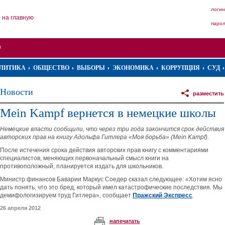
логин
на главную
паро
ЛИТИКА
ОБЩЕСТВО
ВЫБОРЫ
ЭКОНОМИКА
КОРРУПЦИЯ
СУД
Новости
разместить
Mein Kampf вернется в немецкие школы
Немецкие власти сообщили, что через три года закончится срок действия
авторских прав на книгу Адольфа Гитлера «Моя борьба» (Mein Kampf).
После истечения срока действия авторских прав книгу с комментариями
специалистов, меняющих первоначальный смысл книги на
противоположный, планируется издать для школьников.
Министр финансов Баварии Маркус Соедер сказал следующее: «Хотим ясно
дать понять, что это бред, который имел катастрофические последствия. Мы
демифологизируем труд Гитлера», сообщает
Пражский Экспресс
.
26 апреля 2012
напечатать