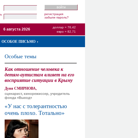
регистрация
ль
забыли пароль?
доллар = 76,42
6 августа 2026
евро = 82,71
ОСОБОЕ ПИСЬМО
Особые темы
Как отношение человека к
детям-аутистам влияет на его
восприятие ситуации в Крыму
Дуня СМИРНОВА,
сценарист, кинорежиссер, учредитель
фонда «Выход»
«У нас с толерантностью
очень плохо. Тотально»