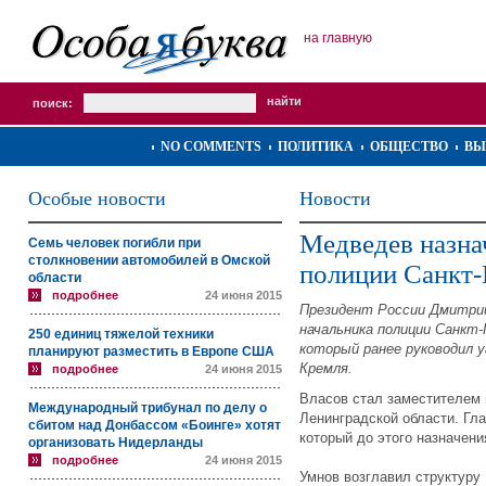
на главную
поиск:
NO COMMENTS
ПОЛИТИКА
ОБЩЕСТВО
ВЫ
Особые новости
Новости
Медведев назна
Семь человек погибли при
столкновении автомобилей в Омской
полиции Санкт-
области
подробнее
24 июня 2015
Президент России Дмитрий
начальника полиции Санкт
250 единиц тяжелой техники
который ранее руководил 
планируют разместить в Европе США
Кремля.
подробнее
24 июня 2015
Власов стал заместителем 
Международный трибунал по делу о
Ленинградской области. Гл
сбитом над Донбассом «Боинге» хотят
который до этого назначен
организовать Нидерланды
подробнее
24 июня 2015
Умнов возглавил структуру