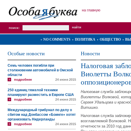
на главную
поиск:
NO COMMENTS
ПОЛИТИКА
ОБЩЕСТВО
ВЫ
Особые новости
Новости
Налоговая забло
Семь человек погибли при
столкновении автомобилей в Омской
Виолетты Волко
области
подробнее
24 июня 2015
оппозиционеро
250 единиц тяжелой техники
Налоговая служба заблоки
планируют разместить в Европе США
Виолетты Волковой, котор
подробнее
24 июня 2015
Сергея Удальцова и красно
Витишко.
Международный трибунал по делу о
сбитом над Донбассом «Боинге» хотят
Налоговая служба заблокир
организовать Нидерланды
возглавляемой Волковой. Н
подробнее
24 июня 2015
отчетности за 2010 год дан