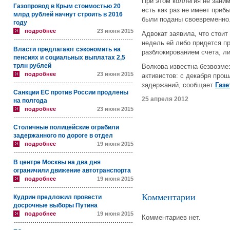
При этом коллегия не зани
Газопровод в Крым стоимостью 20
есть как раз не имеет приб
млрд рублей начнут строить в 2016
были поданы своевременно
году
подробнее
23 июня 2015
Адвокат заявила, что стои
недель ей либо придется пр
Власти предлагают сэкономить на
разблокированием счета, ли
пенсиях и социальных выплатах 2,5
трлн рублей
Волкова известна безвозме
подробнее
23 июня 2015
активистов: с декабря прош
задержаний, сообщает
Газе
Санкции ЕС против России продлены
25 апреля 2012
на полгода
подробнее
23 июня 2015
Столичные полицейские ограбили
задержанного по дороге в отдел
подробнее
19 июня 2015
В центре Москвы на два дня
ограничили движение автотранспорта
подробнее
19 июня 2015
Комментарии
Кудрин предложил провести
досрочные выборы Путина
подробнее
19 июня 2015
Комментариев нет.