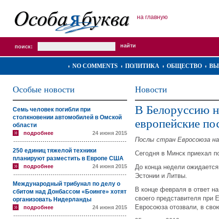
на главную
поиск:
NO COMMENTS
ПОЛИТИКА
ОБЩЕСТВО
ВЫ
Особые новости
Новости
В Белоруссию н
Семь человек погибли при
столкновении автомобилей в Омской
европейские по
области
подробнее
24 июня 2015
Послы стран Евросоюза на
250 единиц тяжелой техники
Сегодня в Минск приехал п
планируют разместить в Европе США
подробнее
24 июня 2015
До конца недели ожидается
Эстонии и Литвы.
Международный трибунал по делу о
В конце февраля в ответ н
сбитом над Донбассом «Боинге» хотят
своего представителя при 
организовать Нидерланды
Евросоюза отозвали, в сво
подробнее
24 июня 2015