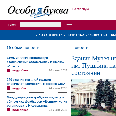
на главную
поиск:
NO COMMENTS
ПОЛИТИКА
ОБЩЕСТВО
ВЫ
Особые новости
Новости
Здание Музея и
Семь человек погибли при
столкновении автомобилей в Омской
им. Пушкина на
области
подробнее
24 июня 2015
состоянии
250 единиц тяжелой техники
планируют разместить в Европе США
подробнее
24 июня 2015
Международный трибунал по делу о
сбитом над Донбассом «Боинге» хотят
организовать Нидерланды
подробнее
24 июня 2015