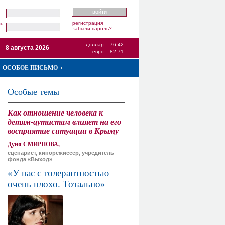
регистрация
ль
забыли пароль?
доллар = 76,42
8 августа 2026
евро = 82,71
ОСОБОЕ ПИСЬМО
Особые темы
Как отношение человека к
детям-аутистам влияет на его
восприятие ситуации в Крыму
Дуня СМИРНОВА,
сценарист, кинорежиссер, учредитель
фонда «Выход»
«У нас с толерантностью
очень плохо. Тотально»