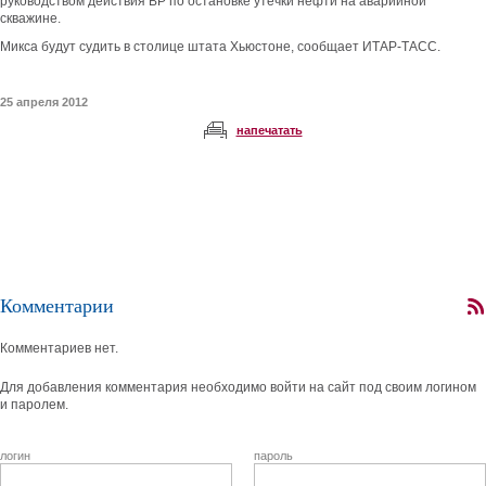
руководством действия ВР по остановке утечки нефти на аварийной
скважине.
Микса будут судить в столице штата Хьюстоне, сообщает ИТАР-ТАСС.
25 апреля 2012
напечатать
Комментарии
Комментариев нет.
Для добавления комментария необходимо войти на сайт под своим логином
и паролем.
логин
пароль