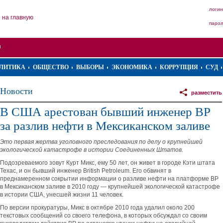
логин
на главную
паро
ЛИТИКА
ОБЩЕСТВО
ВЫБОРЫ
ЭКОНОМИКА
КОРРУПЦИЯ
СУД
Новости
разместить
В США арестован бывший инженер BP
за разлив нефти в Мексиканском заливе
Это первая жертва уголовного преследования по делу о крупнейшей
экологической катастрофе в истории Соединенных Штатов.
Подозреваемого зовут Курт Микс, ему 50 лет, он живет в городе Кэти штата
Техас, и он бывший инженер British Petroleum. Его обвинят в
преднамеренном сокрытии информации о разливе нефти на платформе BP
в Мексиканском заливе в 2010 году — крупнейшей экологической катастрофе
в истории США, унесшей жизни 11 человек.
По версии прокуратуры, Микс в октябре 2010 года удалил около 200
текстовых сообщений со своего телефона, в которых обсуждал со своим