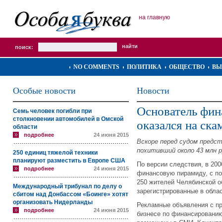
на главную
поиск:
NO COMMENTS
ПОЛИТИКА
ОБЩЕСТВО
ВЫ
Особые новости
Новости
Основатель фи
Семь человек погибли при
столкновении автомобилей в Омской
оказался на ск
области
подробнее
24 июня 2015
Вскоре перед судом предс
похитивший около 43 млн 
250 единиц тяжелой техники
планируют разместить в Европе США
По версии следствия, в 2
подробнее
24 июня 2015
финансовую пирамиду, с п
250 жителей Челябинской о
Международный трибунал по делу о
зарегистрированные в обл
сбитом над Донбассом «Боинге» хотят
организовать Нидерланды
Рекламные объявления с п
подробнее
24 июня 2015
бизнесе по финансировани