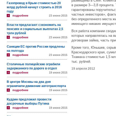
размещены в СМИ. Клиент
Газопровод в Крым стоимостью 20
в размере 3—3,8 процента. 
млрд рублей начнут строить в 2016
гарантированы поручитель
году
частных инвесторов», факт
подробнее
23 июня 2015
без определенного места ж
имеющего никаких имуществ
Власти предлагают сэкономить на
пенсиях и социальных выплатах 2,5
Вся работа компании своди
трлн рублей
которых направлялась на в
подробнее
23 июня 2015
договорам займа, часть пр
Санкции ЕС против России продлены
Кроме того, Юнышев, скрыв
на полгода
Краснодарского края, суме
подробнее
23 июня 2015
Тхамаха стоимостью 1,5 мл
тыс. рублей.
Столичные полицейские ограбили
задержанного по дороге в отдел
19 апреля 2012
подробнее
19 июня 2015
В центре Москвы на два дня
ограничили движение автотранспорта
подробнее
19 июня 2015
Кудрин предложил провести
досрочные выборы Путина
подробнее
19 июня 2015