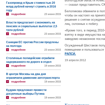
Вологодской области Алекс
Газопровод в Крым стоимостью 20
— сказал представитель С
млрд рублей начнут строить в 2016
году
Белоликова обвинили в полу
подробнее
23 июня 2015
чтобы он настоял на приня
решения о снятии осужденн
Власти предлагают сэкономить на
лиц, склонных к побегу.
пенсиях и социальных выплатах 2,5
трлн рублей
«Кроме того, в период 201
подробнее
23 июня 2015
взятку в виде имущества н
заведомо незаконное посла
Санкции ЕС против России продлены
Осужденный Шестаков полу
на полгода
помещении и пользоваться 
подробнее
23 июня 2015
РАПСИ.
Столичные полицейские ограбили
19 апреля 2012
задержанного по дороге в отдел
подробнее
19 июня 2015
В центре Москвы на два дня
ограничили движение автотранспорта
подробнее
19 июня 2015
Кудрин предложил провести
досрочные выборы Путина
подробнее
19 июня 2015