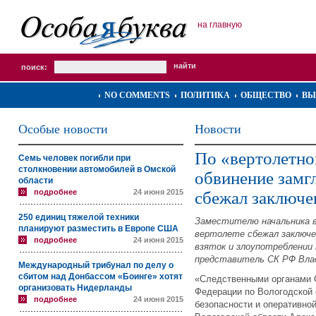
на главную
поиск:
NO COMMENTS
ПОЛИТИКА
ОБЩЕСТВО
ВЫ
Особые новости
Новости
По «вертолетно
Семь человек погибли при
столкновении автомобилей в Омской
обвинение замг
области
подробнее
24 июня 2015
сбежал заключ
250 единиц тяжелой техники
Заместителю начальника в
планируют разместить в Европе США
вертолете сбежал заключе
подробнее
24 июня 2015
взяток и злоупотреблении
представитель СК РФ Вла
Международный трибунал по делу о
сбитом над Донбассом «Боинге» хотят
«Следственными органами 
организовать Нидерланды
Федерации по Вологодской 
подробнее
24 июня 2015
безопасности и оперативно