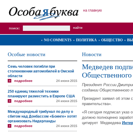
на главную
поиск:
NO COMMENTS
ПОЛИТИКА
ОБЩЕСТВО
ВЫ
Особые новости
Новости
Медведев подпи
Семь человек погибли при
столкновении автомобилей в Омской
Общественного 
области
подробнее
24 июня 2015
Президент России Дмитрий
создании Общественного т
250 единиц тяжелой техники
планируют разместить в Европе США
Президент заявил об этом 
подробнее
24 июня 2015
правительства».
Международный трибунал по делу о
«Я сегодня подписал указ 
сбитом над Донбассом «Боинге» хотят
должно полноценно заработ
организовать Нидерланды
цитирует Медведева
Инте
подробнее
24 июня 2015