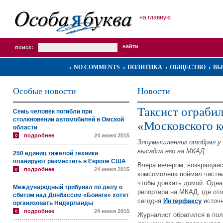
на главную
поиск:
NO COMMENTS
ПОЛИТИКА
ОБЩЕСТВО
ВЫ
Особые новости
Новости
Таксист ограби
Семь человек погибли при
столкновении автомобилей в Омской
«Московского 
области
подробнее
24 июня 2015
Злоумышленник отобрал у
высадил его на МКАД.
250 единиц тяжелой техники
планируют разместить в Европе США
Вчера вечером, возвращаяс
подробнее
24 июня 2015
комсомолец» поймал частни
чтобы доехать домой. Одна
Международный трибунал по делу о
репортера на МКАД, где от
сбитом над Донбассом «Боинге» хотят
сегодня
Интерфаксу
источн
организовать Нидерланды
подробнее
24 июня 2015
Журналист обратился в по