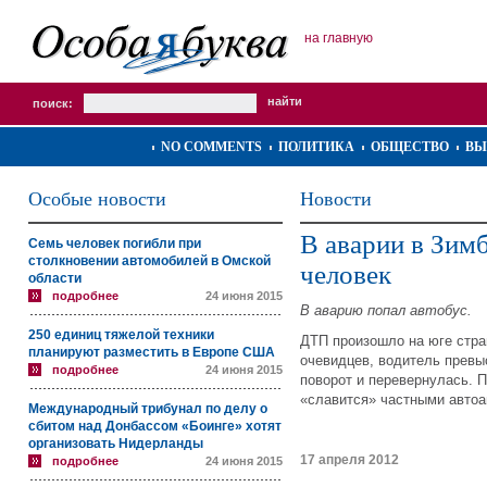
на главную
поиск:
NO COMMENTS
ПОЛИТИКА
ОБЩЕСТВО
ВЫ
Особые новости
Новости
В аварии в Зимб
Семь человек погибли при
столкновении автомобилей в Омской
человек
области
подробнее
24 июня 2015
В аварию попал автобус.
250 единиц тяжелой техники
ДТП произошло на юге стра
планируют разместить в Европе США
очевидцев, водитель превы
подробнее
24 июня 2015
поворот и перевернулась. 
«славится» частными авто
Международный трибунал по делу о
сбитом над Донбассом «Боинге» хотят
организовать Нидерланды
17 апреля 2012
подробнее
24 июня 2015