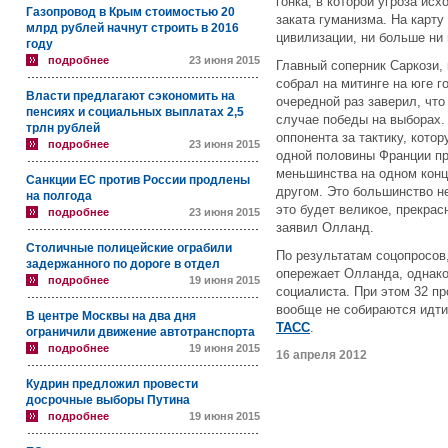
гонка, в которой угроза исх
Газопровод в Крым стоимостью 20
заката гуманизма. На карт
млрд рублей начнут строить в 2016
цивилизации, ни больше ни
году
подробнее
23 июня 2015
Главный соперник Саркози,
собрал на митинге на юге г
Власти предлагают сэкономить на
очередной раз заверил, что
пенсиях и социальных выплатах 2,5
случае победы на выборах. 
трлн рублей
оппонента за тактику, кото
подробнее
23 июня 2015
одной половины Франции пр
меньшинства на одном конц
Санкции ЕС против России продлены
другом. Это большинство не
на полгода
это будет великое, прекра
подробнее
23 июня 2015
заявил Олланд.
Столичные полицейские ограбили
По результатам соцопросов,
задержанного по дороге в отдел
опережает Олланда, однако
подробнее
19 июня 2015
социалиста. При этом 32 п
вообще не собираются идти
В центре Москвы на два дня
ТАСС
.
ограничили движение автотранспорта
подробнее
19 июня 2015
16 апреля 2012
Кудрин предложил провести
досрочные выборы Путина
подробнее
19 июня 2015