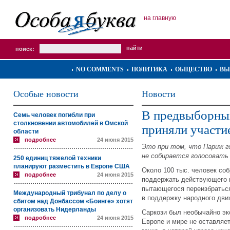
на главную
поиск:
NO COMMENTS
ПОЛИТИКА
ОБЩЕСТВО
ВЫ
Особые новости
Новости
В предвыборны
Семь человек погибли при
столкновении автомобилей в Омской
приняли участи
области
подробнее
24 июня 2015
Это при том, что Париж г
не собирается голосовать
250 единиц тяжелой техники
планируют разместить в Европе США
Около 100 тыс. человек со
подробнее
24 июня 2015
поддержать действующего 
пытающегося переизбраться
Международный трибунал по делу о
в поддержку народного дви
сбитом над Донбассом «Боинге» хотят
организовать Нидерланды
Саркози был необычайно эк
подробнее
24 июня 2015
Европе и мире не оставляет