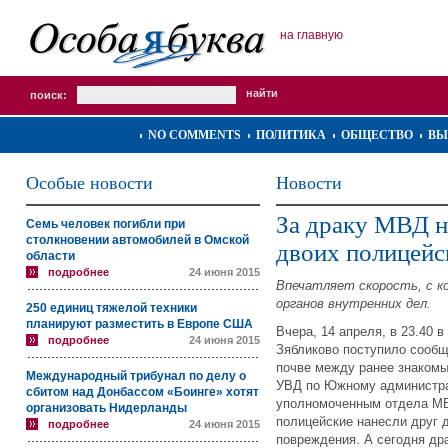
на главную
поиск:
NO COMMENTS
ПОЛИТИКА
ОБЩЕСТВО
ВЫ
Особые новости
Новости
За драку МВД н
Семь человек погибли при
столкновении автомобилей в Омской
двоих полицейс
области
подробнее
24 июня 2015
Впечатляет скорость, с к
органов внутренних дел.
250 единиц тяжелой техники
планируют разместить в Европе США
Вчера, 14 апреля, в 23.40 
подробнее
24 июня 2015
Зябликово поступило сообщ
почве между ранее знаком
Международный трибунал по делу о
УВД по Южному администра
сбитом над Донбассом «Боинге» хотят
уполномоченным отдела МВ
организовать Нидерланды
полицейские нанесли друг 
подробнее
24 июня 2015
повреждения. А сегодня др