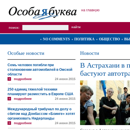
на главную
поиск:
NO COMMENTS
ПОЛИТИКА
ОБЩЕСТВО
ВЫ
Особые новости
Новости
В Астрахани в 
Семь человек погибли при
столкновении автомобилей в Омской
бастуют автотр
области
подробнее
24 июня 2015
250 единиц тяжелой техники
планируют разместить в Европе США
подробнее
24 июня 2015
Международный трибунал по делу о
сбитом над Донбассом «Боинге» хотят
организовать Нидерланды
подробнее
24 июня 2015