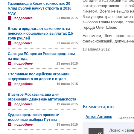
Сегодня в Астрахани начал
Газопровод в Крым стоимостью 20
автотранспортников — в ра
млрд рублей начнут строить в 2016
пикетом. Всего не вышло н
году
бастующих транспортников 
подробнее
23 июня 2015
выборов главы города, со
города Олег Шеин.
Власти предлагают сэкономить на
пенсиях и социальных выплатах 2,5
Напомним, Шеин продолжает
трлн рублей
фальсификаций, допущенны
подробнее
23 июня 2015
13 апреля 2012
Санкции ЕС против России продлены
на полгода
подробнее
23 июня 2015
Столичные полицейские ограбили
задержанного по дороге в отдел
подробнее
19 июня 2015
В центре Москвы на два дня
ограничили движение автотранспорта
подробнее
19 июня 2015
Комментарии
Кудрин предложил провести
Антон Антонов
13 апреля
досрочные выборы Путина
подробнее
19 июня 2015
Ловко и сво