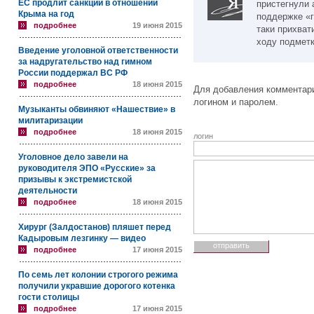
ЕС продлит санкции в отношении
пристегнули 
Крыма на год
поддержке «
подробнее
19 июня 2015
таки прихват
ходу подметки
Введение уголовной ответственности
за надругательство над гимном
России поддержал ВС РФ
подробнее
18 июня 2015
Для добавления комментари
логином и паролем.
Музыканты обвиняют «Нашествие» в
милитаризации
подробнее
18 июня 2015
логин
Уголовное дело завели на
руководителя ЭПО «Русские» за
призывы к экстремистской
деятельности
подробнее
18 июня 2015
Хирург (Залдостанов) пляшет перед
Кадыровым лезгинку — видео
подробнее
17 июня 2015
По семь лет колонии строгого режима
получили укравшие дорогого котенка
гости столицы
подробнее
17 июня 2015