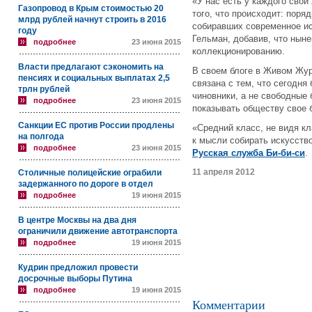
«У нас есть у каждого сво
Газопровод в Крым стоимостью 20
того, что происходит: поря
млрд рублей начнут строить в 2016
собиравших современное ис
году
Гельман, добавив, что нын
подробнее
23 июня 2015
коллекционированию.
Власти предлагают сэкономить на
В своем блоге в Живом Жур
пенсиях и социальных выплатах 2,5
связана с тем, что сегодн
трлн рублей
чиновники, а не свободные 
подробнее
23 июня 2015
показывать обществу свое 
Санкции ЕС против России продлены
«Средний класс, не видя к
на полгода
к мысли собирать искусств
подробнее
23 июня 2015
Русская служба Би-би-си
.
11 апреля 2012
Столичные полицейские ограбили
задержанного по дороге в отдел
подробнее
19 июня 2015
В центре Москвы на два дня
ограничили движение автотранспорта
подробнее
19 июня 2015
Кудрин предложил провести
досрочные выборы Путина
подробнее
19 июня 2015
Комментарии