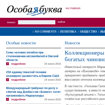
на главную
поиск:
NO COMMENTS
ПОЛИТИКА
ОБЩЕСТВО
ВЫ
Особые новости
Новости
Коллекционеры б
Семь человек погибли при
столкновении автомобилей в Омской
богатых чиновн
области
подробнее
24 июня 2015
Известный галерист Марат
галереи на «Винзаводе» п
250 единиц тяжелой техники
прекратят продавать пред
планируют разместить в Европе США
массового оттока коллекци
подробнее
24 июня 2015
В частности, «Гельман Гал
Международный трибунал по делу о
существование, а вместо н
сбитом над Донбассом «Боинге» хотят
«Культурный альянс». Гель
организовать Нидерланды
слабостью российского рын
подробнее
24 июня 2015