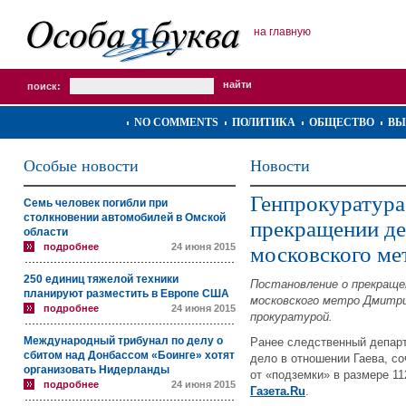
на главную
поиск:
NO COMMENTS
ПОЛИТИКА
ОБЩЕСТВО
ВЫ
Особые новости
Новости
Генпрокуратура
Семь человек погибли при
столкновении автомобилей в Омской
прекращении де
области
подробнее
24 июня 2015
московского ме
250 единиц тяжелой техники
Постановление о прекраще
планируют разместить в Европе США
московского метро Дмитри
подробнее
24 июня 2015
прокуратурой.
Международный трибунал по делу о
Ранее следственный депар
сбитом над Донбассом «Боинге» хотят
дело в отношении Гаева, с
организовать Нидерланды
от «подземки» в размере 11
подробнее
24 июня 2015
Газета.Ru
.