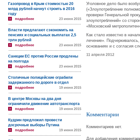
Уголовное дело было возбу
Газопровод в Крым стоимостью 20
млрд рублей начнут строить в 2016
(«Злоупотребление полномо
году
проверки Генеральной прок
подробнее
23 июня 2015
злоупотреблений» со сторо
«Московский метрополитен»
Власти предлагают сэкономить на
Как стало известно в начал
пенсиях и социальных выплатах 2,5
трлн рублей
лечение». Подчеркивалось, 
подробнее
23 июня 2015
основаниях и с согласия сл
11 апреля 2012
Санкции ЕС против России продлены
на полгода
подробнее
23 июня 2015
Столичные полицейские ограбили
задержанного по дороге в отдел
подробнее
19 июня 2015
В центре Москвы на два дня
ограничили движение автотранспорта
подробнее
19 июня 2015
Комментарии
Кудрин предложил провести
досрочные выборы Путина
Комментариев нет.
подробнее
19 июня 2015
Для добавления комментари